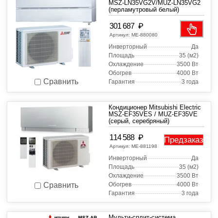
MSZ-LN35VG2V/MUZ-LN35VG2
(перламутровый белый)
₽
301 687
Артикул:
МЕ-880080
Инверторный
Да
Площадь
35 (м2)
Охлаждение
3500 Вт
Обогрев
4000 Вт
Сравнить
Гарантия
3 года
Кондиционер Mitsubishi Electric
MSZ-EF35VES / MUZ-EF35VE
(серый, серебряный)
₽
114 588
Предзаказ
Артикул:
МЕ-881198
Инверторный
Да
Площадь
35 (м2)
Охлаждение
3500 Вт
Обогрев
4000 Вт
Сравнить
Гарантия
3 года
Мульти-сплит-система