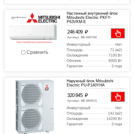
Настенный внутренний блок
Mitsubishi Electric PKFY-
P63VKM-E
₽
246 409
Артикул:
МЕ-880790
Инверторный
Нет
Площадь
71 (м2)
Сравнить
Охлаждение
7100 Вт
Обогрев
8000 Вт
Гарантия
3 года
Наружный блок Mitsubishi
Electric PU-P140YHA
₽
320 845
Артикул:
МЕ-880615
Инверторный
Нет
Площадь
142 (м2)
Охлаждение
14200 Вт
Гарантия
3 года