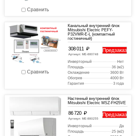
Сравнить
Канальный внутренний блок
Mitsubishi Electric PEFY-
P32VMR-E-L (компактный
гостиничный)
₽
308 011
Предзаказ
Артикул:
МЕ-880748
Инверторный
Нет
Площадь
36 (м2)
Сравнить
Охлаждение
3600 Вт
Обогрев
4000 Вт
Гарантия
3 года
Настенный внутренний блок
Mitsubishi Electric MSZ-FH25VE
₽
86 720
Предзаказ
Артикул:
МЕ-880255
Инверторный
Да
Площадь
25 (м2)