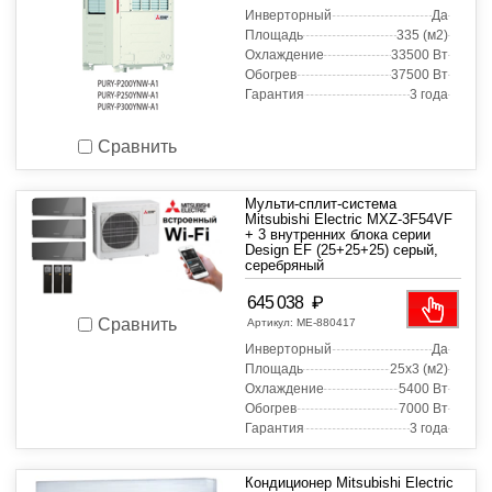
Инверторный
Да
Площадь
335 (м2)
Охлаждение
33500 Вт
Обогрев
37500 Вт
Гарантия
3 года
Сравнить
Мульти-сплит-система
Mitsubishi Electric MXZ-3F54VF
+ 3 внутренних блока серии
Design EF (25+25+25) серый,
серебряный
₽
645 038
Сравнить
Артикул:
МЕ-880417
Инверторный
Да
Площадь
25x3 (м2)
Охлаждение
5400 Вт
Обогрев
7000 Вт
Гарантия
3 года
Кондиционер Mitsubishi Electric