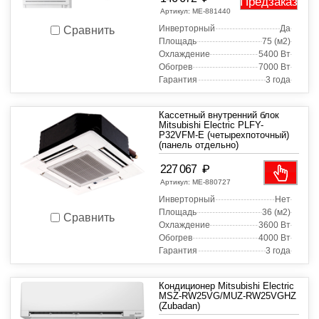
Предзаказ
Артикул:
МЕ-881440
Инверторный
Да
Сравнить
Площадь
75 (м2)
Охлаждение
5400 Вт
Обогрев
7000 Вт
Гарантия
3 года
Кассетный внутренний блок
Mitsubishi Electric PLFY-
P32VFM-E (четырехпоточный)
(панель отдельно)
₽
227 067
Артикул:
МЕ-880727
Инверторный
Нет
Площадь
36 (м2)
Сравнить
Охлаждение
3600 Вт
Обогрев
4000 Вт
Гарантия
3 года
Кондиционер Mitsubishi Electric
MSZ-RW25VG/MUZ-RW25VGHZ
(Zubadan)