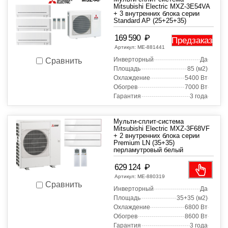
Mitsubishi Electric MXZ-3E54VA
+ 3 внутренних блока серии
Standard AP (25+25+35)
₽
169 590
Предзаказ
Артикул:
МЕ-881441
Инверторный
Да
Сравнить
Площадь
85 (м2)
Охлаждение
5400 Вт
Обогрев
7000 Вт
Гарантия
3 года
Мульти-сплит-система
Mitsubishi Electric MXZ-3F68VF
+ 2 внутренних блока серии
Premium LN (35+35)
перламутровый белый
₽
629 124
Артикул:
МЕ-880319
Сравнить
Инверторный
Да
Площадь
35+35 (м2)
Охлаждение
6800 Вт
Обогрев
8600 Вт
Гарантия
3 года