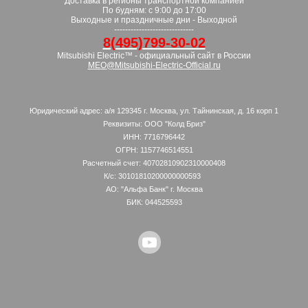
Доставка в регионы транспортной компанией
По будням: с 9:00 до 17:00
Выходные и праздничные дни - Выходной
-----------------------------
8(495)799-30-02
Mitsubishi Electric™ - официальный сайт в России
MEO@Mitsubishi-Electric-Official.ru
Юридический адрес: а/я 129345 г. Москва, ул. Тайнинская, д. 16 корп 1
Реквизиты: ООО "Колд Бриз"
ИНН: 7716796442
ОГРН: 1157746514551
Расчетный счет: 40702810902310000408
К/с: 30101810200000000593
АО: "Альфа Банк" г. Москва
БИК: 044525593