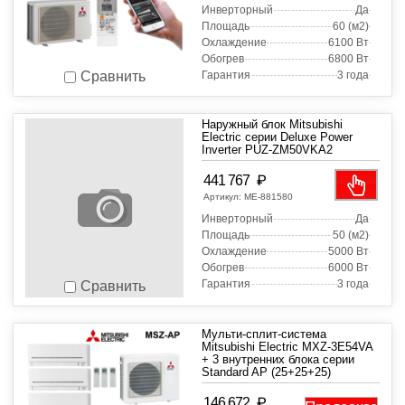
Инверторный
Да
Площадь
60 (м2)
Охлаждение
6100 Вт
Обогрев
6800 Вт
Гарантия
3 года
Сравнить
Наружный блок Mitsubishi
Electric серии Deluxe Power
Inverter PUZ-ZM50VKA2
₽
441 767
Артикул:
МЕ-881580
Инверторный
Да
Площадь
50 (м2)
Охлаждение
5000 Вт
Обогрев
6000 Вт
Гарантия
3 года
Сравнить
Мульти-сплит-система
Mitsubishi Electric MXZ-3E54VA
+ 3 внутренних блока серии
Standard AP (25+25+25)
₽
146 672