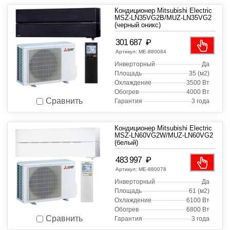
Кондиционер Mitsubishi Electric
MSZ-LN35VG2B/MUZ-LN35VG2
(черный оникс)
₽
301 687
Артикул:
МЕ-880084
Инверторный
Да
Площадь
35 (м2)
Охлаждение
3500 Вт
Обогрев
4000 Вт
Сравнить
Гарантия
3 года
Кондиционер Mitsubishi Electric
MSZ-LN60VG2W/MUZ-LN60VG2
(белый)
₽
483 997
Артикул:
МЕ-880078
Инверторный
Да
Площадь
61 (м2)
Охлаждение
6100 Вт
Обогрев
6800 Вт
Сравнить
Гарантия
3 года