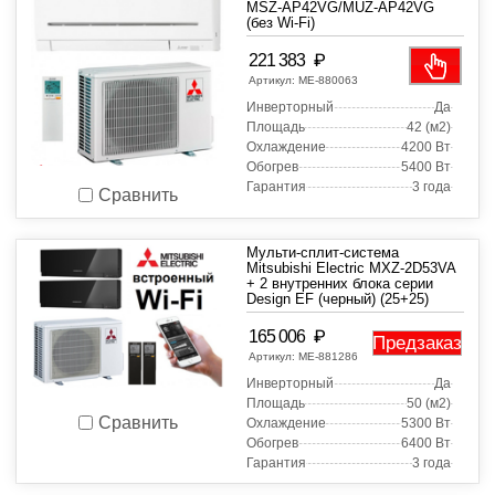
MSZ-AP42VG/MUZ-AP42VG
(без Wi-Fi)
₽
221 383
Артикул:
МЕ-880063
Инверторный
Да
Площадь
42 (м2)
Охлаждение
4200 Вт
Обогрев
5400 Вт
Гарантия
3 года
Сравнить
Мульти-сплит-система
Mitsubishi Electric MXZ-2D53VA
+ 2 внутренних блока серии
Design EF (черный) (25+25)
₽
165 006
Предзаказ
Артикул:
МЕ-881286
Инверторный
Да
Площадь
50 (м2)
Сравнить
Охлаждение
5300 Вт
Обогрев
6400 Вт
Гарантия
3 года