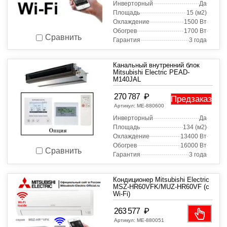
Инверторный
Да
Площадь
15 (м2)
Охлаждение
1500 Вт
Обогрев
1700 Вт
Сравнить
Гарантия
3 года
Канальный внутренний блок
Mitsubishi Electric PEAD-
M140JAL
₽
270 787
Предзаказ
Артикул:
МЕ-880600
Инверторный
Да
Площадь
134 (м2)
Охлаждение
13400 Вт
Обогрев
16000 Вт
Сравнить
Гарантия
3 года
Кондиционер Mitsubishi Electric
MSZ-HR60VFK/MUZ-HR60VF (с
Wi-Fi)
₽
263 577
Артикул:
МЕ-880051