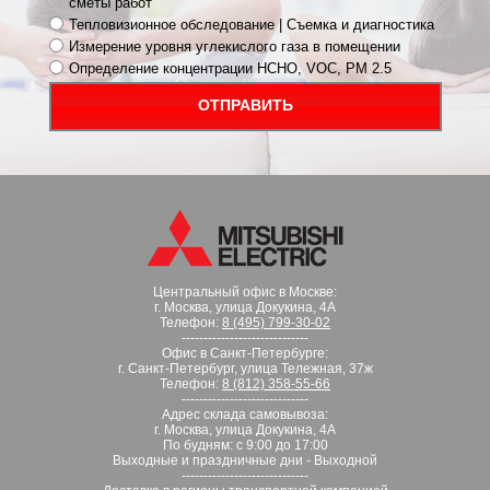
сметы работ
Тепловизионное обследование | Съемка и диагностика
Измерение уровня углекислого газа в помещении
Определение концентрации HCHO, VOC, PM 2.5
ОТПРАВИТЬ
Центральный офис в Москве:
г. Москва, улица Докукина, 4А
Телефон:
8 (495) 799-30-02
-----------------------------
Офис в Санкт-Петербурге:
г. Санкт-Петербург, улица Тележная, 37ж
Телефон:
8 (812) 358-55-66
-----------------------------
Адрес склада самовывоза:
г. Москва, улица Докукина, 4А
По будням: с 9:00 до 17:00
Выходные и праздничные дни - Выходной
-----------------------------