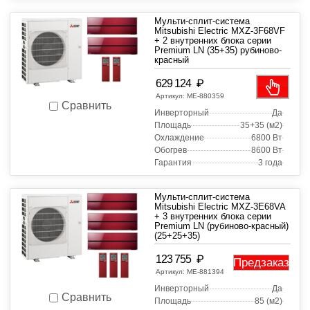
Мульти-сплит-система
Mitsubishi Electric MXZ-3F68VF
+ 2 внутренних блока серии
Premium LN (35+35) рубиново-
красный
₽
629 124
Артикул:
МЕ-880359
Сравнить
Инверторный
Да
Площадь
35+35 (м2)
Охлаждение
6800 Вт
Обогрев
8600 Вт
Гарантия
3 года
Мульти-сплит-система
Mitsubishi Electric MXZ-3E68VA
+ 3 внутренних блока серии
Premium LN (рубиново-красный)
(25+25+35)
₽
123 755
Предзаказ
Артикул:
МЕ-881394
Инверторный
Да
Сравнить
Площадь
85 (м2)