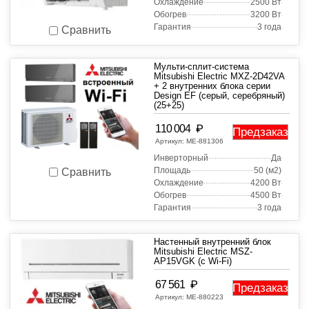
Охлаждение
2500 Вт
Обогрев
3200 Вт
Гарантия
3 года
Сравнить
Мульти-сплит-система
Mitsubishi Electric MXZ-2D42VA
+ 2 внутренних блока серии
Design EF (серый, серебряный)
(25+25)
₽
110 004
Предзаказ
Артикул:
МЕ-881306
Инверторный
Да
Площадь
50 (м2)
Сравнить
Охлаждение
4200 Вт
Обогрев
4500 Вт
Гарантия
3 года
Настенный внутренний блок
Mitsubishi Electric MSZ-
AP15VGK (с Wi-Fi)
₽
67 561
Предзаказ
Артикул:
МЕ-880223