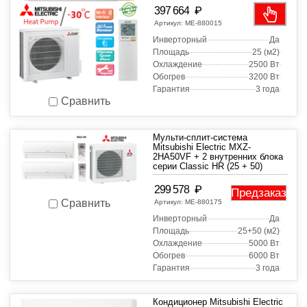
₽
397 664
Артикул:
МЕ-880015
Инверторный
Да
Площадь
25 (м2)
Охлаждение
2500 Вт
Обогрев
3200 Вт
Гарантия
3 года
Сравнить
Мульти-сплит-система
Mitsubishi Electric MXZ-
2HA50VF + 2 внутренних блока
серии Classic HR (25 + 50)
₽
299 578
Предзаказ
Сравнить
Артикул:
МЕ-880175
Инверторный
Да
Площадь
25+50 (м2)
Охлаждение
5000 Вт
Обогрев
6000 Вт
Гарантия
3 года
Кондиционер Mitsubishi Electric