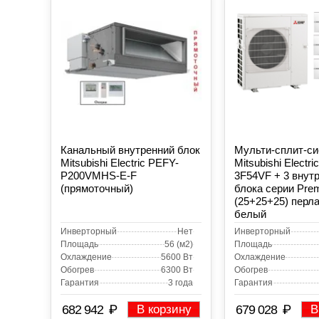
Канальный внутренний блок
Мульти-сплит-с
Mitsubishi Electric PEFY-
Mitsubishi Electr
P200VMHS-E-F
3F54VF + 3 внут
(прямоточный)
блока серии Pre
(25+25+25) перл
белый
Инверторный
Нет
Инверторный
Площадь
56 (м2)
Площадь
Охлаждение
5600 Вт
Охлаждение
Обогрев
6300 Вт
Обогрев
Гарантия
3 года
Гарантия
₽
₽
682 942
В корзину
679 028
В