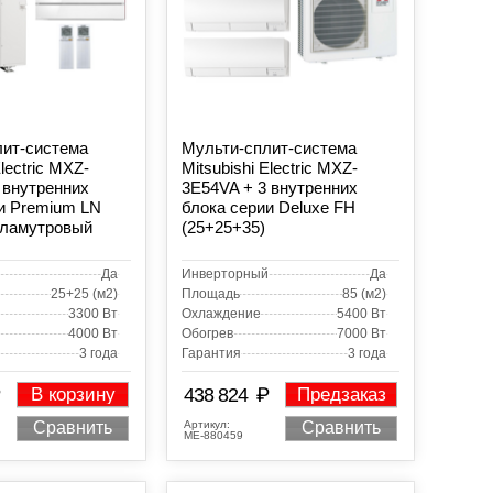
лит-система
Мульти-сплит-система
Electric MXZ-
Mitsubishi Electric MXZ-
 внутренних
3E54VA + 3 внутренних
и Premium LN
блока серии Deluxe FH
рламутровый
(25+25+35)
Да
Инверторный
Да
25+25 (м2)
Площадь
85 (м2)
3300 Вт
Охлаждение
5400 Вт
4000 Вт
Обогрев
7000 Вт
3 года
Гарантия
3 года
₽
В корзину
438 824
Предзаказ
Артикул:
Сравнить
Сравнить
МЕ-880459