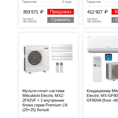
Гарантия
3 года
Гарантия
₽
₽
353 571
Предзаказ
412 927
В
Артикул:
Артикул:
Сравнить
С
МЕ-880452
МЕ-880081
Мульти-сплит-система
Кондиционер Mits
Mitsubishi Electric MXZ-
Electric MS-GF8
2F42VF + 2 внутренних
GF80VA (frost -40
блока серии Premium LN
(25+25) белый