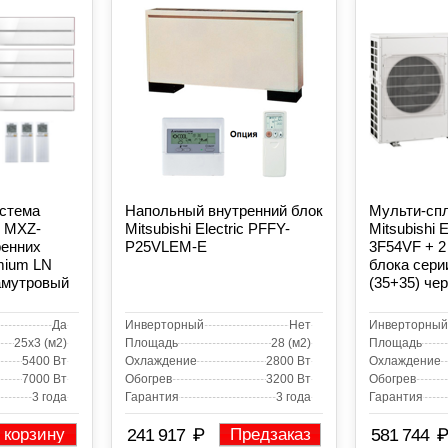
истема
Напольный внутренний блок
Мульти-сп
ic MXZ-
Mitsubishi Electric PFFY-
Mitsubishi 
ренних
P25VLEM-E
3F54VF + 2
mium LN
блока сери
амутровый
(35+35) че
Да
Инверторный
Нет
Инверторный
25x3 (м2)
Площадь
28 (м2)
Площадь
5400 Вт
Охлаждение
2800 Вт
Охлаждение
7000 Вт
Обогрев
3200 Вт
Обогрев
3 года
Гарантия
3 года
Гарантия
₽
₽
 корзину
241 917
Предзаказ
581 744