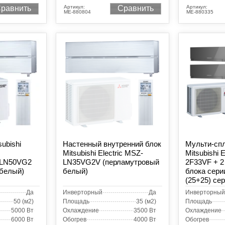
Артикул:
Артикул:
равнить
Сравнить
МЕ-880804
МЕ-880335
ubishi
Настенный внутренний блок
Мульти-сп
Mitsubishi Electric MSZ-
Mitsubishi 
LN50VG2
LN35VG2V (перламутровый
2F33VF + 2
 белый)
белый)
блока сери
(25+25) се
Да
Инверторный
Да
Инверторный
50 (м2)
Площадь
35 (м2)
Площадь
5000 Вт
Охлаждение
3500 Вт
Охлаждение
6000 Вт
Обогрев
4000 Вт
Обогрев