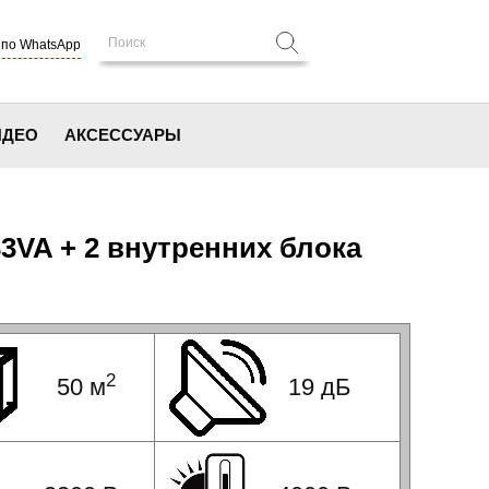
 по WhatsApp
ИДЕО
АКСЕССУАРЫ
33VA + 2 внутренних блока
2
50 м
19 дБ