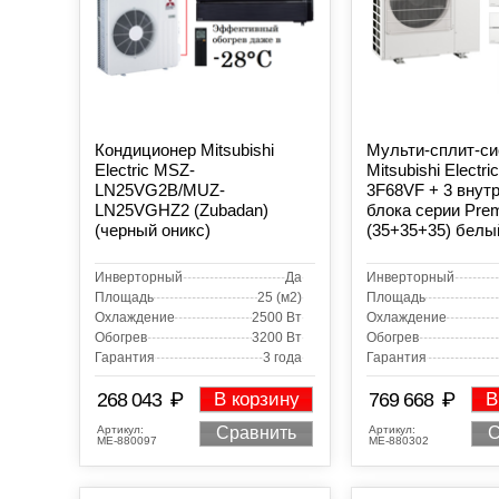
Кондиционер Mitsubishi
Мульти-сплит-с
Electric MSZ-
Mitsubishi Electr
LN25VG2B/MUZ-
3F68VF + 3 внут
LN25VGHZ2 (Zubadan)
блока серии Pre
(черный оникс)
(35+35+35) белы
Инверторный
Да
Инверторный
Площадь
25 (м2)
Площадь
Охлаждение
2500 Вт
Охлаждение
Обогрев
3200 Вт
Обогрев
Гарантия
3 года
Гарантия
₽
₽
268 043
В корзину
769 668
В
Артикул:
Артикул:
Сравнить
С
МЕ-880097
МЕ-880302