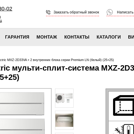
30-02
Заказать обратный звонок
Написать
0
ой
ГАРАНТИЯ
МОНТАЖ
КОНТАКТЫ
КАТАЛОГИ
В
ectric MXZ-2D33VA + 2 внутренних блока серии Premium LN (белый) (25+25)
tric мульти-сплит-система MXZ-2D
5+25)