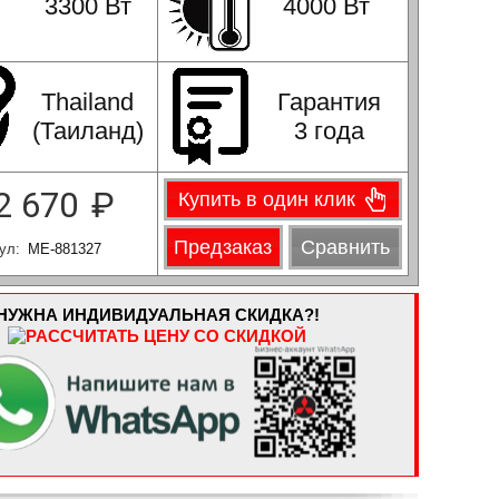
3300 Вт
4000 Вт
Thailand
Гарантия
(Таиланд)
3 года
2 670
₽
Купить в один клик
Предзаказ
Сравнить
ул:
МЕ-881327
НУЖНА ИНДИВИДУАЛЬНАЯ СКИДКА?!