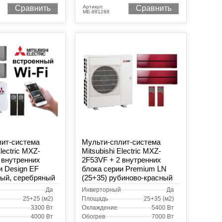
Артикул:
Сравнить
Сравнить
МЕ-881288
лит-система
Мульти-сплит-система
Electric MXZ-
Mitsubishi Electric MXZ-
 внутренних
2F53VF + 2 внутренних
и Design EF
блока серии Premium LN
рый, серебряный
(25+35) рубиново-красный
Да
Инверторный
Да
25+25 (м2)
Площадь
25+35 (м2)
3300 Вт
Охлаждение
5400 Вт
4000 Вт
Обогрев
7000 Вт