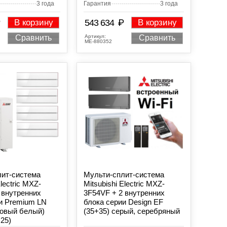
3 года
Гарантия
3 года
₽
В корзину
543 634
В корзину
Артикул:
Сравнить
Сравнить
МЕ-880352
лит-система
Мульти-сплит-система
Electric MXZ-
Mitsubishi Electric MXZ-
 внутренних
3F54VF + 2 внутренних
и Premium LN
блока серии Design EF
ровый белый)
(35+35) серый, серебряный
25)