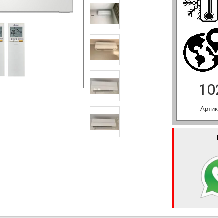
10
Артик