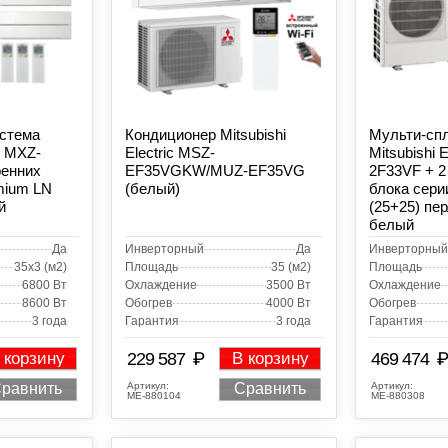
истема
Кондиционер Mitsubishi
Мульти-сп
ic MXZ-
Electric MSZ-
Mitsubishi 
ренних
EF35VGKW/MUZ-EF35VG
2F33VF + 2
mium LN
(белый)
блока сери
й
(25+25) пе
белый
Да
Инверторный
Да
Инверторный
35x3 (м2)
Площадь
35 (м2)
Площадь
6800 Вт
Охлаждение
3500 Вт
Охлаждение
8600 Вт
Обогрев
4000 Вт
Обогрев
3 года
Гарантия
3 года
Гарантия
₽
₽
 корзину
229 587
В корзину
469 474
Артикул:
Артикул:
равнить
Сравнить
МЕ-880104
МЕ-880308