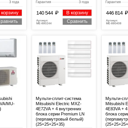
3 года
Гарантия
3 года
Гарантия
₽
₽
 корзину
140 544
В корзину
446 814
Артикул:
Артикул:
равнить
Сравнить
МЕ-880244
МЕ-880408
ubishi
Мульти-сплит-система
Мульти-сп
0VA/MU-
Mitsubishi Electric MXZ-
Mitsubishi 
)
4E72VA + 4 внутренних
4E83VA + 4
блока серии Premium LN
блока сери
(перламутровый белый)
(перламут
(25+25+25+35)
(25+25+25+