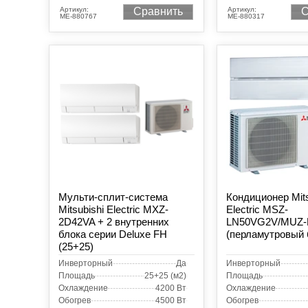
Артикул:
Артикул:
Сравнить
С
МЕ-880767
МЕ-880317
Мульти-сплит-система
Кондиционер Mits
Mitsubishi Electric MXZ-
Electric MSZ-
2D42VA + 2 внутренних
LN50VG2V/MUZ-
блока серии Deluxe FH
(перламутровый
(25+25)
Инверторный
Да
Инверторный
Площадь
25+25 (м2)
Площадь
Охлаждение
4200 Вт
Охлаждение
Обогрев
4500 Вт
Обогрев