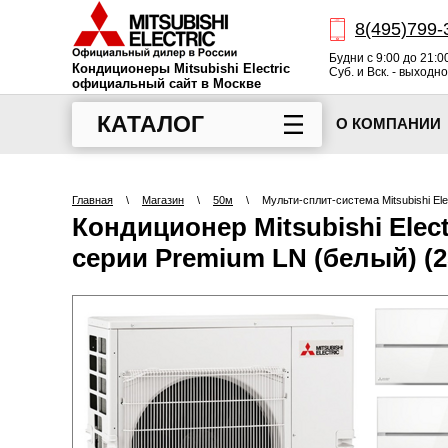
8(495)799-
Будни с 9:00 до 21:0
Кондиционеры Mitsubishi Electric
Суб. и Вск. - выходн
официальный сайт в Москве
КАТАЛОГ
О КОМПАНИИ
Главная
\
Магазин
\
50м
\
Мульти-сплит-система Mitsubishi El
Кондиционер Mitsubishi Elec
серии Premium LN (белый) (2