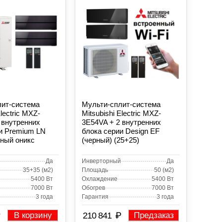
лит-система
Мульти-сплит-система
Electric MXZ-
Mitsubishi Electric MXZ-
 внутренних
3E54VA + 2 внутренних
и Premium LN
блока серии Design EF
рный оникс
(черный) (25+25)
Да
Инверторный
Да
35+35 (м2)
Площадь
50 (м2)
5400 Вт
Охлаждение
5400 Вт
7000 Вт
Обогрев
7000 Вт
3 года
Гарантия
3 года
₽
В корзину
210 841
Предзаказ